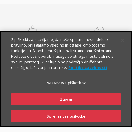
S piškotki zagotavljamo, da naše spletno mesto deluje
NALOŽBENA
POKOJNINSKA
pravilno, prilagajamo vsebino in oglase, omogočamo
ZAVAROVANJA
ZAVAROVANJA
funkcije družabnih omrežij in analiziramo omrežni promet.
Podatke o vaši uporabi našega spletnega mesta delimo s
svojimi partnerji, ki delujejo na področjih družabnih
omrežij, oglaševanja in analize.
Politika zasebnosti
Nastavitve piškotkov
Zavrni
Finančna varnost danes
in na jesen vašega
Sprejmi vse piškotke
SKLENI
PRIJAVI ŠKODO
ZASTOPNIKI
POSLOVALNICE
življenja