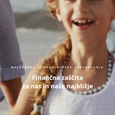
NALOŽBENA IN POKOJNINSKA ZAVAROVANJA
Finančna zaščita
za nas in naše najbližje