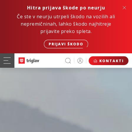
Hitra prijava škode po neurju
Če ste v neurju utrpeli škodo na vozilih ali
nepremičninah, lahko škodo najhitreje
prijavite preko spleta.
PRIJAVI ŠKODO
KONTAKTI