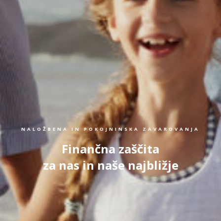
NALOŽBENA IN POKOJNINSKA ZAVAROVANJA
Finančna zaščita
za nas in naše najbližje