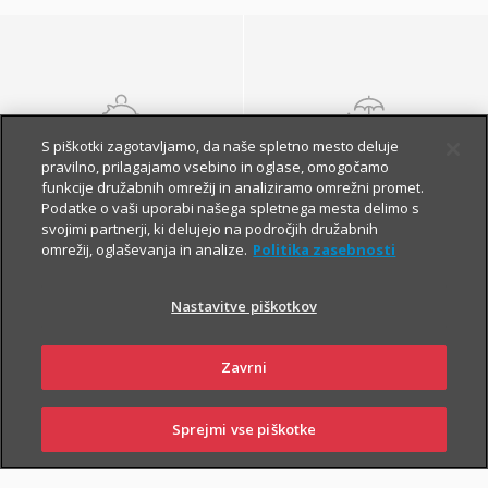
S piškotki zagotavljamo, da naše spletno mesto deluje
NALOŽBENA
POKOJNINSKA
pravilno, prilagajamo vsebino in oglase, omogočamo
ZAVAROVANJA
ZAVAROVANJA
funkcije družabnih omrežij in analiziramo omrežni promet.
Podatke o vaši uporabi našega spletnega mesta delimo s
svojimi partnerji, ki delujejo na področjih družabnih
omrežij, oglaševanja in analize.
Politika zasebnosti
Nastavitve piškotkov
Zavrni
Finančna varnost danes
in na jesen vašega
Sprejmi vse piškotke
SKLENI
PRIJAVI ŠKODO
ZASTOPNIKI
POSLOVALNICE
življenja