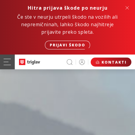
Hitra prijava škode po neurju
Če ste v neurju utrpeli škodo na vozilih ali
nepremičninah, lahko škodo najhitreje
prijavite preko spleta.
PRIJAVI ŠKODO
KONTAKTI