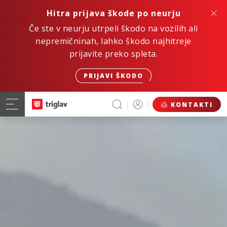
Hitra prijava škode po neurju
Če ste v neurju utrpeli škodo na vozilih ali
nepremičninah, lahko škodo najhitreje
prijavite preko spleta.
PRIJAVI ŠKODO
KONTAKTI