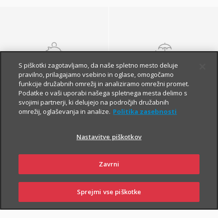
S piškotki zagotavljamo, da naše spletno mesto deluje
NALOŽBENA
POKOJNINSKA
pravilno, prilagajamo vsebino in oglase, omogočamo
ZAVAROVANJA
ZAVAROVANJA
funkcije družabnih omrežij in analiziramo omrežni promet.
Podatke o vaši uporabi našega spletnega mesta delimo s
svojimi partnerji, ki delujejo na področjih družabnih
omrežij, oglaševanja in analize.
Politika zasebnosti
Nastavitve piškotkov
Zavrni
Finančna varnost danes
in na jesen vašega
Sprejmi vse piškotke
SKLENI
PRIJAVI ŠKODO
ZASTOPNIKI
POSLOVALNICE
življenja