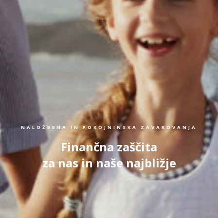
NALOŽBENA IN POKOJNINSKA ZAVAROVANJA
Finančna zaščita
za nas in naše najbližje