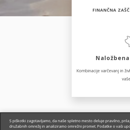
FINANČNA ZAŠČ
Naložbena
Kombinacije varčevanj in živ
vaše
S piškotki zagotavljamo, da naše spletno mesto deluje pravilno, pri
družabnih omrežij in analiziramo omrežni promet. Podatke o vaši up