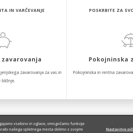
ITA IN VARČEVANJE
POSKRBITE ZA SV
 zavarovanja
Pokojninska 
ljenjskega zavarovanja za vas in
Pokojninska in rentna zavarovan
 bližnje.
lagajamo vsebino in oglase, omogočamo funkcije
orabi našega spletnega mesta delimo s svojimi
Nastavitve pi