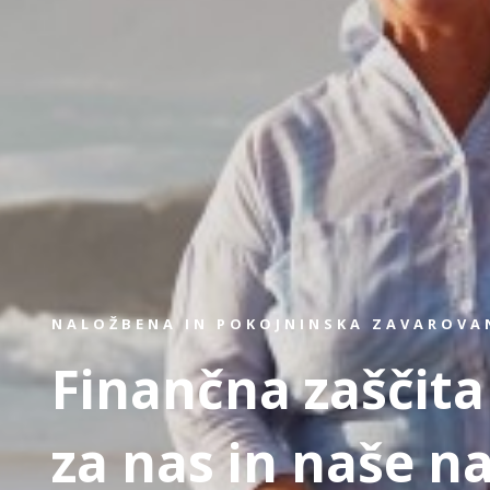
NALOŽBENA IN POKOJNINSKA ZAVAROVA
Finančna zaščita
za nas in naše na