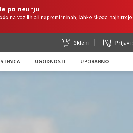
de po neurju
kodo na vozilih ali nepremičninah, lahko škodo najhitreje
Skleni
Prijavi
SISTENCA
UGODNOSTI
UPORABNO