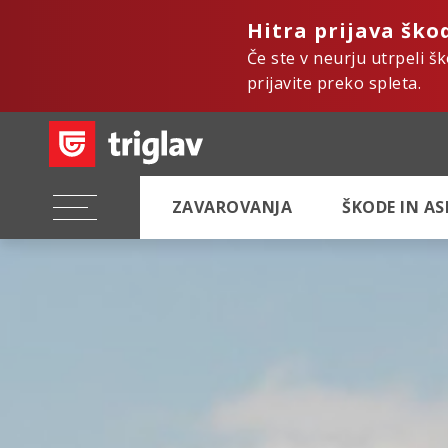
Hitra prijava ško
Če ste v neurju utrpeli š
prijavite preko spleta.
ZAVAROVANJA
ŠKODE IN A