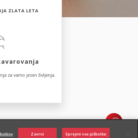
OJA ZLATA LETA
zavarovanja
ja za varno jesen življenja.
škotkov
Zavrni
Sprejmi vse piškotke