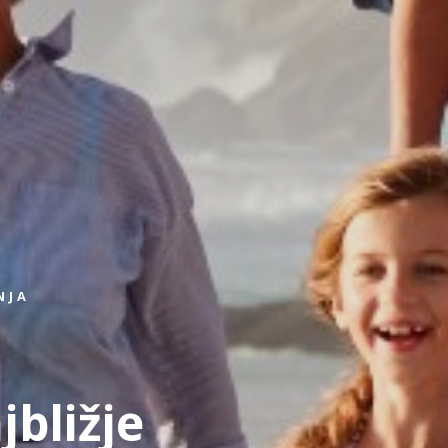
NJA
jbližje