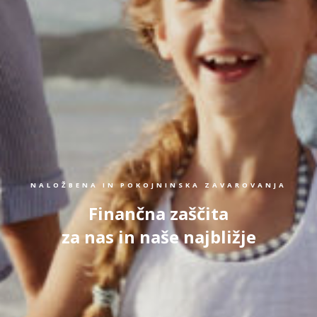
NALOŽBENA IN POKOJNINSKA ZAVAROVANJA
Finančna zaščita
za nas in naše najbližje