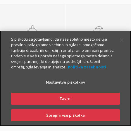
S piškotki zagotavljamo, da naše spletno mesto deluje
NALOŽBENA
POKOJNINSKA
pravilno, prilagajamo vsebino in oglase, omogočamo
ZAVAROVANJA
ZAVAROVANJA
funkcije družabnih omrežij in analiziramo omrežni promet.
Podatke o vaši uporabi našega spletnega mesta delimo s
svojimi partnerji, ki delujejo na področjih družabnih
omrežij, oglaševanja in analize.
Politika zasebnosti
Nastavitve piškotkov
Zavrni
Finančna varnost danes
in na jesen vašega
Sprejmi vse piškotke
SKLENI
PRIJAVI ŠKODO
ZASTOPNIKI
POSLOVALNICE
življenja