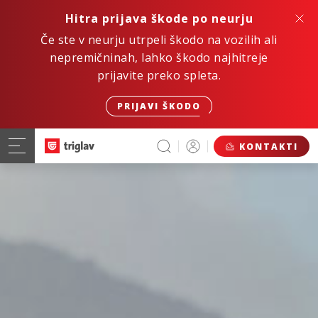
Hitra prijava škode po neurju
Če ste v neurju utrpeli škodo na vozilih ali
nepremičninah, lahko škodo najhitreje
prijavite preko spleta.
PRIJAVI ŠKODO
KONTAKTI