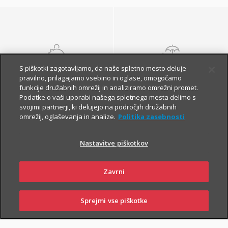
S piškotki zagotavljamo, da naše spletno mesto deluje
NALOŽBENA
POKOJNINSKA
pravilno, prilagajamo vsebino in oglase, omogočamo
ZAVAROVANJA
ZAVAROVANJA
funkcije družabnih omrežij in analiziramo omrežni promet.
Podatke o vaši uporabi našega spletnega mesta delimo s
svojimi partnerji, ki delujejo na področjih družabnih
omrežij, oglaševanja in analize.
Politika zasebnosti
Nastavitve piškotkov
Zavrni
Finančna varnost danes
in na jesen vašega
Sprejmi vse piškotke
SKLENI
PRIJAVI ŠKODO
ZASTOPNIKI
POSLOVALNICE
življenja