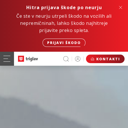
Hitra prijava škode po neurju
Če ste v neurju utrpeli škodo na vozilih ali
nepremičninah, lahko škodo najhitreje
prijavite preko spleta.
PRIJAVI ŠKODO
KONTAKTI