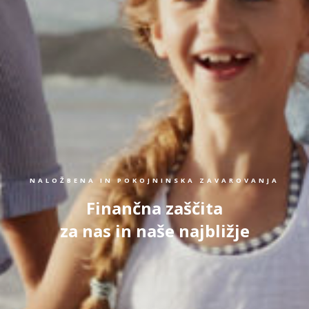
NALOŽBENA IN POKOJNINSKA ZAVAROVANJA
Finančna zaščita
za nas in naše najbližje