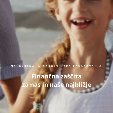
NALOŽBENA IN POKOJNINSKA ZAVAROVANJA
Finančna zaščita
za nas in naše najbližje