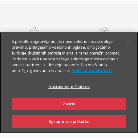
S piškotki zagotavljamo, da naše spletno mesto deluje
NALOŽBENA
POKOJNINSKA
pravilno, prilagajamo vsebino in oglase, omogočamo
ZAVAROVANJA
ZAVAROVANJA
funkcije družabnih omrežij in analiziramo omrežni promet.
Podatke o vaši uporabi našega spletnega mesta delimo s
svojimi partnerji, ki delujejo na področjih družabnih
omrežij, oglaševanja in analize.
Politika zasebnosti
Nastavitve piškotkov
Zavrni
Finančna varnost danes
in na jesen vašega
Sprejmi vse piškotke
SKLENI
PRIJAVI ŠKODO
ZASTOPNIKI
POSLOVALNICE
življenja