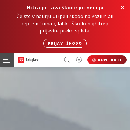
Hitra prijava škode po neurju
Če ste v neurju utrpeli škodo na vozilih ali
nepremičninah, lahko škodo najhitreje
prijavite preko spleta.
PRIJAVI ŠKODO
KONTAKTI