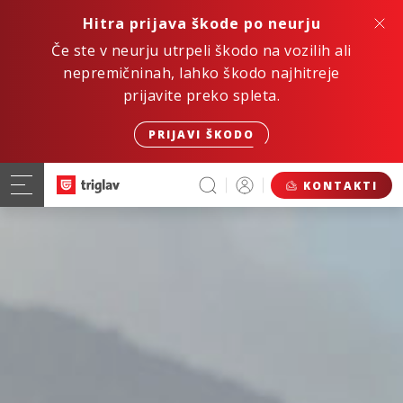
Hitra prijava škode po neurju
Če ste v neurju utrpeli škodo na vozilih ali
nepremičninah, lahko škodo najhitreje
prijavite preko spleta.
PRIJAVI ŠKODO
KONTAKTI