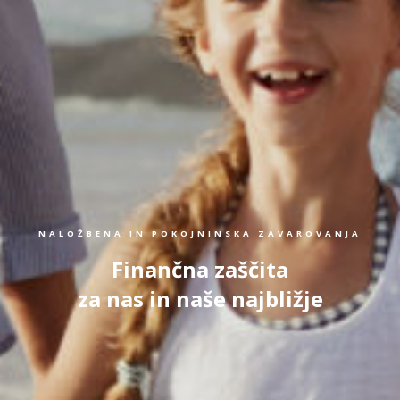
NALOŽBENA IN POKOJNINSKA ZAVAROVANJA
Finančna zaščita
za nas in naše najbližje