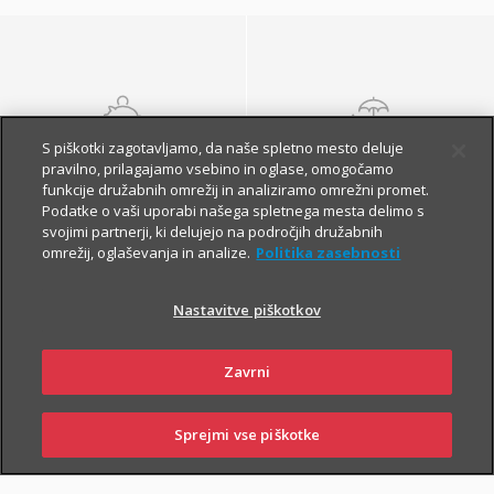
S piškotki zagotavljamo, da naše spletno mesto deluje
NALOŽBENA
POKOJNINSKA
pravilno, prilagajamo vsebino in oglase, omogočamo
ZAVAROVANJA
ZAVAROVANJA
funkcije družabnih omrežij in analiziramo omrežni promet.
Podatke o vaši uporabi našega spletnega mesta delimo s
svojimi partnerji, ki delujejo na področjih družabnih
omrežij, oglaševanja in analize.
Politika zasebnosti
Nastavitve piškotkov
Zavrni
Finančna varnost danes
in na jesen vašega
Sprejmi vse piškotke
SKLENI
PRIJAVI ŠKODO
ZASTOPNIKI
POSLOVALNICE
življenja