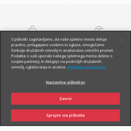
S piškotki zagotavljamo, da naše spletno mesto deluje
NALOŽBENA
POKOJNINSKA
pravilno, prilagajamo vsebino in oglase, omogočamo
ZAVAROVANJA
ZAVAROVANJA
funkcije družabnih omrežij in analiziramo omrežni promet.
Podatke o vaši uporabi našega spletnega mesta delimo s
svojimi partnerji, ki delujejo na področjih družabnih
omrežij, oglaševanja in analize.
Politika zasebnosti
Nastavitve piškotkov
Zavrni
Finančna varnost danes
in na jesen vašega
Sprejmi vse piškotke
SKLENI
PRIJAVI ŠKODO
ZASTOPNIKI
POSLOVALNICE
življenja