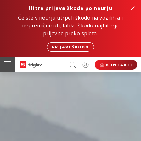
Hitra prijava škode po neurju
Če ste v neurju utrpeli škodo na vozilih ali
nepremičninah, lahko škodo najhitreje
prijavite preko spleta.
PRIJAVI ŠKODO
KONTAKTI