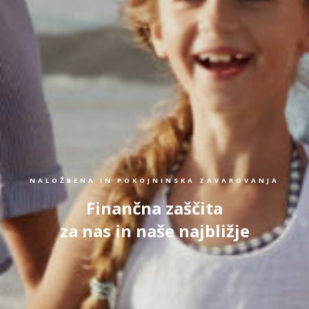
NALOŽBENA IN POKOJNINSKA ZAVAROVANJA
Finančna zaščita
za nas in naše najbližje