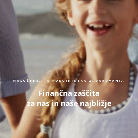
NALOŽBENA IN POKOJNINSKA ZAVAROVANJA
Finančna zaščita
za nas in naše najbližje