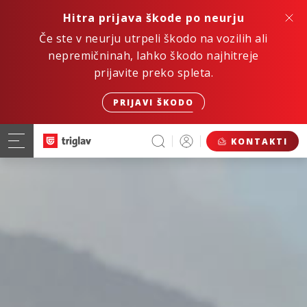
Hitra prijava škode po neurju
Če ste v neurju utrpeli škodo na vozilih ali
nepremičninah, lahko škodo najhitreje
prijavite preko spleta.
PRIJAVI ŠKODO
KONTAKTI