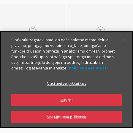
S piškotki zagotavljamo, da naše spletno mesto deluje
NALOŽBENA
POKOJNINSKA
pravilno, prilagajamo vsebino in oglase, omogočamo
ZAVAROVANJA
ZAVAROVANJA
funkcije družabnih omrežij in analiziramo omrežni promet.
Podatke o vaši uporabi našega spletnega mesta delimo s
svojimi partnerji, ki delujejo na področjih družabnih
omrežij, oglaševanja in analize.
Politika zasebnosti
Nastavitve piškotkov
Zavrni
Finančna varnost danes
in na jesen vašega
Sprejmi vse piškotke
SKLENI
PRIJAVI ŠKODO
ZASTOPNIKI
POSLOVALNICE
življenja