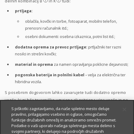
i
i
delnih kombinacij B
in K
tudi:
prtljaga:
oblačila, kovčki in torbe, fotoaparat, mobilni telefon,
prenosni računalnik itd.;
osebni dokumenti: osebna izkaznica, potni list itd.;
dodatna oprema za prevoz prtljage:
prtljažniki ter razni
nosilci in strešni kovčki;
material in oprema
za namen opravljanja poklicne dejavnosti;
pogonska baterija in polnilni kabel
– velja za električna ter
hibridna vozila.
S posebnim dogovorom lahko zavarujete tudi dodatno opremo
vozila, ki ni bila tovarniško vgrajena ali pritrjena v/na vozilo in ne
sodi med zgoraj naštete predmete zavarovanja.
S piškotki zagotavljamo, da naše spletno mesto deluje
pravilno, prilagajamo vsebino in oglase, omogočamo
funkcije družabnih omrežij in analiziramo omrežni promet.
Podatke o vaši uporabi našega spletnega mesta delimo s
Zavarovanje lahko vključite v
paket avtomobilskih zavarovanj
svojimi partnerji, ki delujejo na področjih družabnih