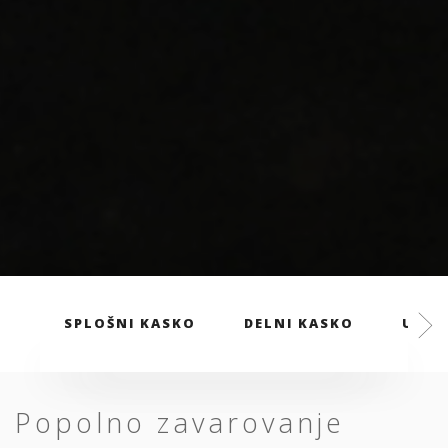
SPLOŠNI KASKO
DELNI KASKO
UGOD
Popolno zavarovanje