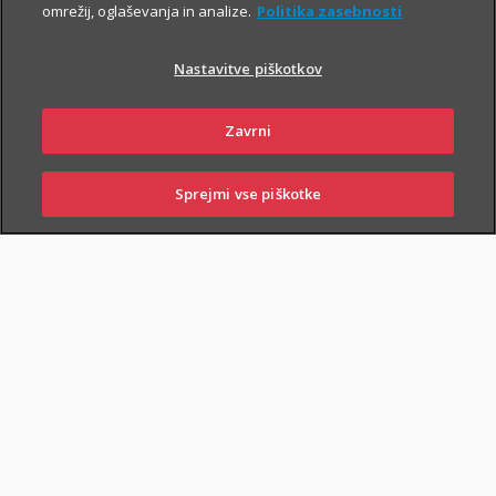
in si zagotovite do
14 %
popusta
.
omrežij, oglaševanja in analize.
Politika zasebnosti
Nastavitve piškotkov
Zavrni
PIŠITE NAM
01 2864 000
Sprejmi vse piškotke
PRIJAVITE ŠKODO
PIŠITE NAM
01 2864 000
POSLOVALNICE
Splošni kasko
Zavarovanje
krije
škodo zaradi uničenja ali poškodovanja
zavarovanih stvari, ki je posledica presenetljivih in od voznikove
volje neodvisnih dogodkov. Ti dogodki lahko nastanejo:
v prometu in mirovanju
: prometna nesreča, trčenje,
prevrnitev, zdrs ali padec vozila, udarec ali padec kakega