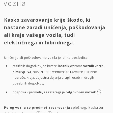
vozila
Kasko zavarovanje krije škodo, ki
nastane zaradi uničenja, poškodovanja
ali kraje vašega vozila, tudi
električnega in hibridnega.
Uničenje ali poškodovanje vozila je lahko posledica:
različnih dogodkov, na katere
lastnik
oziroma
voznik
vozila
nima vpliva
, npr. izredne vremenske razmere, naravne
nesreče, kraja, objestna dejanja drugih oseb in drugih
posebnih dogodkov;
i
dogodka v prometu, za katerega je
odgovoren voznik
.
Poleg vozila so predmet zavarovanja
splošnega kaska ter