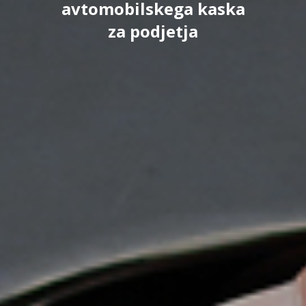
avtomobilskega kaska
za podjetja