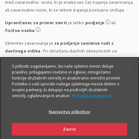
med zavarovalno vsoto, ki je enaka ves čas trajanja zavarovanja,
ali zavarovalno vsoto, ki se tekom trajanja postopno znižuje.
i
Upravičenec za primer smrti
je lahko
podjetje
ali
i
fizična oseba
.
Sklenitev zavarovanja je
za podjetje zanimiva tudi z
davčnega vidika
. Pri obračunu davčnih obveznostih se
upošteva vsakokrat veljavna zakonodaja.
S piškotki zagotavljamo, da naše spletno mesto deluje
i
Obravnava vplačil
pravilno, prilagajamo vsebino in oglase, omogočamo
funkcije družabnih omrežij in analiziramo omrežni promet.
i
Obravnava izplačil
Podatke o vaši uporabi našega spletnega mesta delimo s
svojimi partnerji, ki delujejo na področjih družabnih
omrežij, oglaševanja in analize.
Politika zasebnosti
Nastavitve piškotkov
Zavrni
PIŠITE NAM
01 2864 000