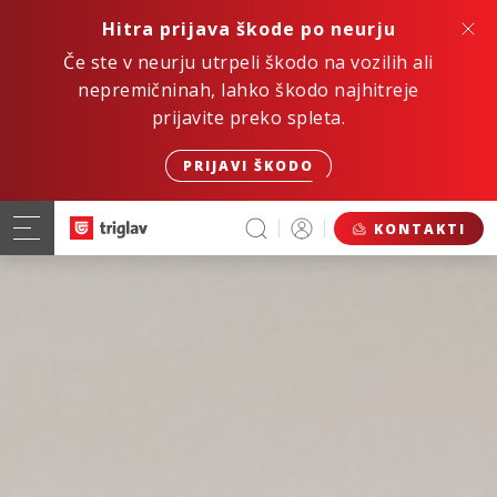
Hitra prijava škode po neurju
Če ste v neurju utrpeli škodo na vozilih ali
nepremičninah, lahko škodo najhitreje
prijavite preko spleta.
PRIJAVI ŠKODO
KONTAKTI