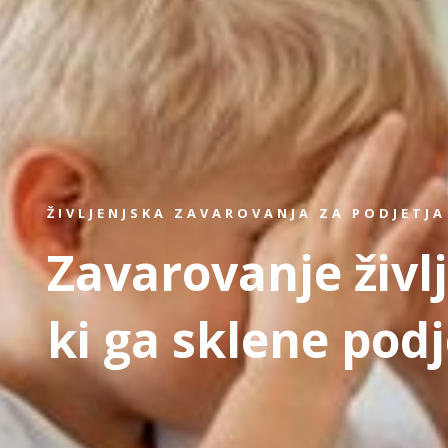
ŽIVLJENJSKA ZAVAROVANJA ZA PODJETJA
Zavarovanje živl
ki ga sklene podj