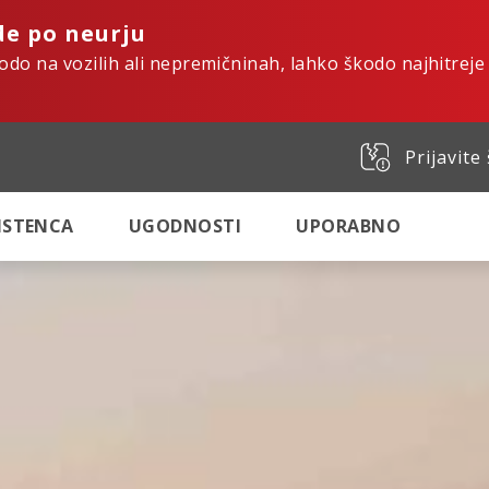
de po neurju
kodo na vozilih ali nepremičninah, lahko škodo najhitreje
Prijavite
SISTENCA
UGODNOSTI
UPORABNO