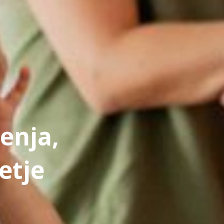
jenja,
etje