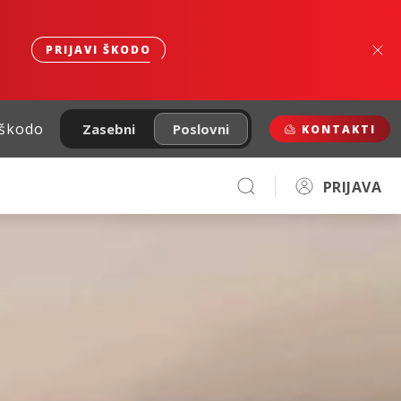
PRIJAVI ŠKODO
 škodo
Zasebni
Poslovni
KONTAKTI
PRIJAVA