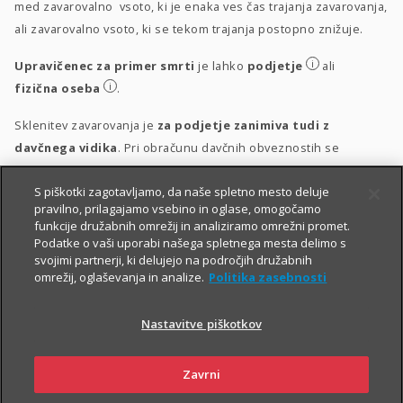
med zavarovalno vsoto, ki je enaka ves čas trajanja zavarovanja,
ali zavarovalno vsoto, ki se tekom trajanja postopno znižuje.
i
Upravičenec za primer smrti
je lahko
podjetje
ali
i
fizična oseba
.
Sklenitev zavarovanja je
za podjetje zanimiva tudi z
davčnega vidika
. Pri obračunu davčnih obveznostih se
upošteva vsakokrat veljavna zakonodaja.
S piškotki zagotavljamo, da naše spletno mesto deluje
i
Obravnava vplačil
pravilno, prilagajamo vsebino in oglase, omogočamo
funkcije družabnih omrežij in analiziramo omrežni promet.
i
Obravnava izplačil
Podatke o vaši uporabi našega spletnega mesta delimo s
svojimi partnerji, ki delujejo na področjih družabnih
omrežij, oglaševanja in analize.
Politika zasebnosti
Nastavitve piškotkov
Zavrni
PIŠITE NAM
01 2864 000