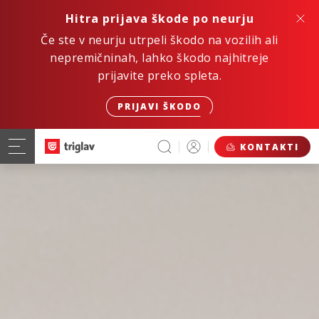
Hitra prijava škode po neurju
Če ste v neurju utrpeli škodo na vozilih ali
nepremičninah, lahko škodo najhitreje
prijavite preko spleta.
PRIJAVI ŠKODO
KONTAKTI