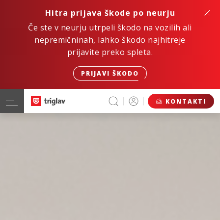
Hitra prijava škode po neurju
Če ste v neurju utrpeli škodo na vozilih ali
nepremičninah, lahko škodo najhitreje
prijavite preko spleta.
PRIJAVI ŠKODO
KONTAKTI