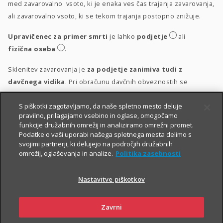
med zavarovalno vsoto, ki je enaka ves čas trajanja zavarovanja,
ali zavarovalno vsoto, ki se tekom trajanja postopno znižuje.
i
Upravičenec za primer smrti
je lahko
podjetje
ali
i
fizična oseba
.
Sklenitev zavarovanja je
za podjetje zanimiva tudi z
davčnega vidika
. Pri obračunu davčnih obveznostih se
upošteva vsakokrat veljavna zakonodaja.
S piškotki zagotavljamo, da naše spletno mesto deluje
i
Obravnava vplačil
pravilno, prilagajamo vsebino in oglase, omogočamo
funkcije družabnih omrežij in analiziramo omrežni promet.
i
Obravnava izplačil
Podatke o vaši uporabi našega spletnega mesta delimo s
svojimi partnerji, ki delujejo na področjih družabnih
omrežij, oglaševanja in analize.
Politika zasebnosti
Nastavitve piškotkov
Zavrni
PIŠITE NAM
01 2864 000