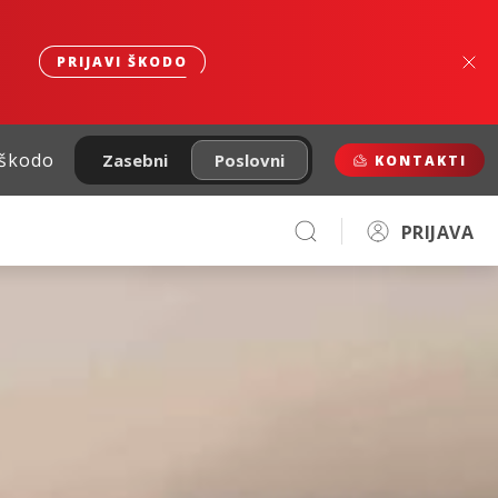
PRIJAVI ŠKODO
 škodo
Zasebni
Poslovni
KONTAKTI
PRIJAVA