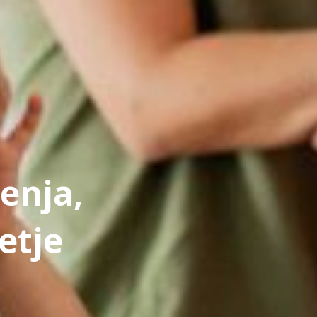
jenja,
etje