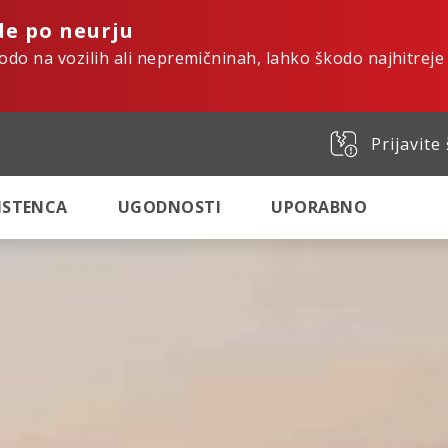
de po neurju
kodo na vozilih ali nepremičninah, lahko škodo najhitreje
Prijavite
SISTENCA
UGODNOSTI
UPORABNO