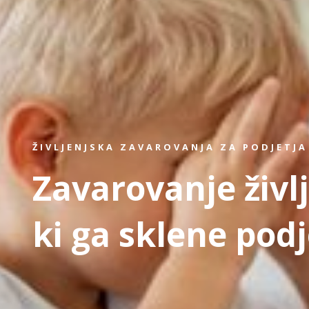
ŽIVLJENJSKA ZAVAROVANJA ZA PODJETJA
Zavarovanje živl
ki ga sklene podj