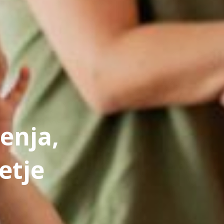
jenja,
etje