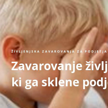
ŽIVLJENJSKA ZAVAROVANJA ZA PODJETJA
Zavarovanje živl
ki ga sklene podj