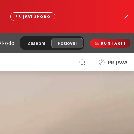
PRIJAVI ŠKODO
 škodo
Zasebni
Poslovni
KONTAKTI
PRIJAVA