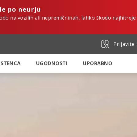
de po neurju
kodo na vozilih ali nepremičninah, lahko škodo najhitreje
Prijavite
SISTENCA
UGODNOSTI
UPORABNO