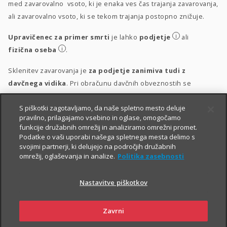
med zavarovalno vsoto, ki je enaka ves čas trajanja zavarovanja,
ali zavarovalno vsoto, ki se tekom trajanja postopno znižuje.
i
Upravičenec za primer smrti
je lahko
podjetje
ali
i
fizična oseba
.
Sklenitev zavarovanja je
za podjetje zanimiva tudi z
davčnega vidika
. Pri obračunu davčnih obveznostih se
upošteva vsakokrat veljavna zakonodaja.
S piškotki zagotavljamo, da naše spletno mesto deluje
i
Obravnava vplačil
pravilno, prilagajamo vsebino in oglase, omogočamo
funkcije družabnih omrežij in analiziramo omrežni promet.
i
Obravnava izplačil
Podatke o vaši uporabi našega spletnega mesta delimo s
svojimi partnerji, ki delujejo na področjih družabnih
omrežij, oglaševanja in analize.
Politika zasebnosti
Nastavitve piškotkov
Zavrni
PIŠITE NAM
01 2864 000