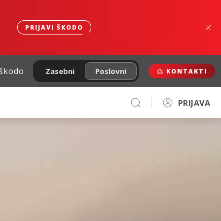
PRIJAVI ŠKODO
 škodo
Zasebni
Poslovni
KONTAKTI
PRIJAVA