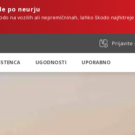
de po neurju
kodo na vozilih ali nepremičninah, lahko škodo najhitreje
Prijavite
SISTENCA
UGODNOSTI
UPORABNO