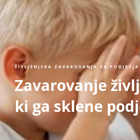
ŽIVLJENJSKA ZAVAROVANJA ZA PODJETJA
Zavarovanje živl
ki ga sklene podj