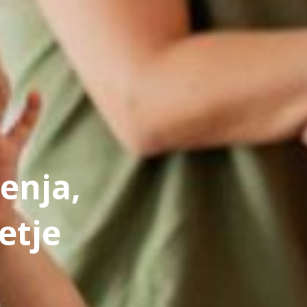
jenja,
etje