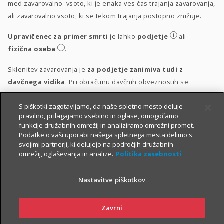
med zavarovalno vsoto, ki je enaka ves čas trajanja zavarovanja,
ali zavarovalno vsoto, ki se tekom trajanja postopno znižuje.
i
Upravičenec za primer smrti
je lahko
podjetje
ali
i
fizična oseba
.
Sklenitev zavarovanja je
za podjetje zanimiva tudi z
davčnega vidika
. Pri obračunu davčnih obveznostih se
upošteva vsakokrat veljavna zakonodaja.
S piškotki zagotavljamo, da naše spletno mesto deluje
i
Obravnava vplačil
pravilno, prilagajamo vsebino in oglase, omogočamo
funkcije družabnih omrežij in analiziramo omrežni promet.
i
Obravnava izplačil
Podatke o vaši uporabi našega spletnega mesta delimo s
svojimi partnerji, ki delujejo na področjih družabnih
omrežij, oglaševanja in analize.
Politika zasebnosti
Nastavitve piškotkov
Zavrni
PIŠITE NAM
01 2864 000