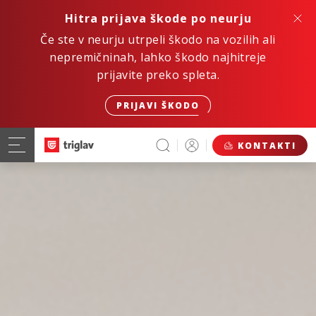
Hitra prijava škode po neurju
Če ste v neurju utrpeli škodo na vozilih ali
nepremičninah, lahko škodo najhitreje
prijavite preko spleta.
PRIJAVI ŠKODO
KONTAKTI