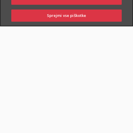
PIŠITE NAM
01 2864 000
Sprejmi vse piškotke
PRIJAVITE ŠKODO
PIŠITE NAM
01 2864 000
POSLOVALNICE
O zavarovanju
KDO SE LAHKO ZAVARUJE
Zavarovati je mogoče:
zdrave osebe
,
od izpolnjenega
14. do 74. leta starosti
,