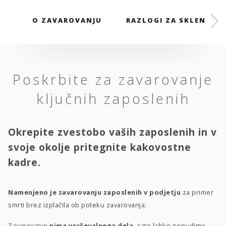
O ZAVAROVANJU
RAZLOGI ZA SKLENITEV
Poskrbite za zavarovanje
ključnih zaposlenih
Okrepite zvestobo vaših zaposlenih in v
svoje okolje pritegnite kakovostne
kadre.
Namenjeno je zavarovanju zaposlenih v podjetju
za primer
smrti brez izplačila ob poteku zavarovanja.
Zavarovanje
nima varčevalnega dela
, zato lahko ponudimo