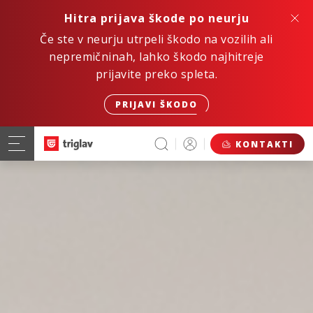
Hitra prijava škode po neurju
Če ste v neurju utrpeli škodo na vozilih ali
nepremičninah, lahko škodo najhitreje
prijavite preko spleta.
PRIJAVI ŠKODO
KONTAKTI