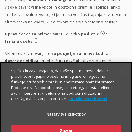
visoke zavarovalne vsote in dostopne premije. Izbirate lahko
med zavarovalno vsoto, ki je enaka ves čas trajanja zavarovanja,
ali zavarovalno vsoto, ki se tekom trajanja postopno znižuje.
i
Upravičenec za primer smrti
je lahko
podjetje
ali
i
fizična oseba
.
Sklenitev zavarovanja je
za podjetje zanimiva tudi z
davčnega vidika
. Pri obračunu davčnih obveznostih se
upošteva vsakokrat veljavna zakonodaja.
S piškotki zagotavljamo, da naše spletno mesto deluje
pravilno, prilagajamo vsebino in oglase, omogočamo
i
Obravnava vplačil
funkcije družabnih omrežij in analiziramo omrežni promet.
Podatke o vaši uporabi našega spletnega mesta delimo s
i
Obravnava izplačil
svojimi partnerji, ki delujejo na področjih družabnih
omrežij, oglaševanja in analize.
Politika zasebnosti
Nastavitve piškotkov
Zavrni