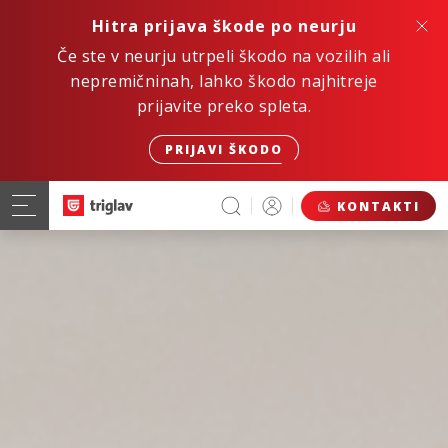
Hitra prijava škode po neurju
Če ste v neurju utrpeli škodo na vozilih ali
nepremičninah, lahko škodo najhitreje
prijavite preko spleta.
PRIJAVI ŠKODO
KONTAKTI