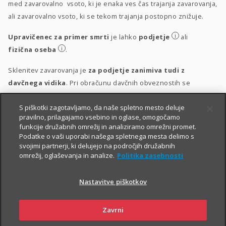
med zavarovalno vsoto, ki je enaka ves čas trajanja zavarovanja,
ali zavarovalno vsoto, ki se tekom trajanja postopno znižuje.
i
Upravičenec za primer smrti
je lahko
podjetje
ali
i
fizična oseba
.
Sklenitev zavarovanja je
za podjetje zanimiva tudi z
davčnega vidika
. Pri obračunu davčnih obveznostih se
upošteva vsakokrat veljavna zakonodaja.
S piškotki zagotavljamo, da naše spletno mesto deluje
i
Obravnava vplačil
pravilno, prilagajamo vsebino in oglase, omogočamo
funkcije družabnih omrežij in analiziramo omrežni promet.
i
Obravnava izplačil
Podatke o vaši uporabi našega spletnega mesta delimo s
svojimi partnerji, ki delujejo na področjih družabnih
omrežij, oglaševanja in analize.
Politika zasebnosti
Nastavitve piškotkov
Zavrni
PIŠITE NAM
01 2864 000