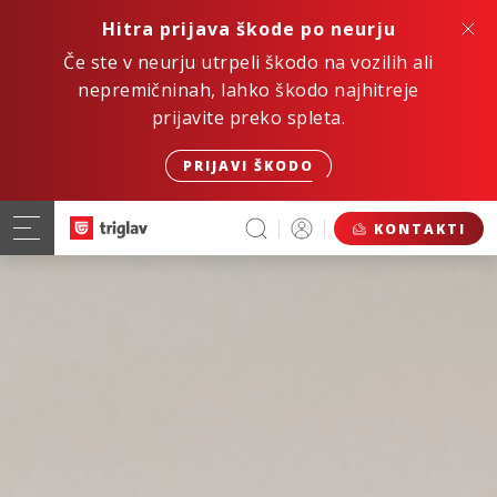
Hitra prijava škode po neurju
Če ste v neurju utrpeli škodo na vozilih ali
nepremičninah, lahko škodo najhitreje
prijavite preko spleta.
PRIJAVI ŠKODO
KONTAKTI