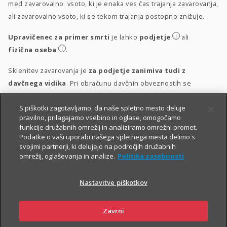
med zavarovalno vsoto, ki je enaka ves čas trajanja zavarovanja,
ali zavarovalno vsoto, ki se tekom trajanja postopno znižuje.
i
Upravičenec za primer smrti
je lahko
podjetje
ali
i
fizična oseba
.
Sklenitev zavarovanja je
za podjetje zanimiva tudi z
davčnega vidika
. Pri obračunu davčnih obveznostih se
upošteva vsakokrat veljavna zakonodaja.
S piškotki zagotavljamo, da naše spletno mesto deluje
i
Obravnava vplačil
pravilno, prilagajamo vsebino in oglase, omogočamo
funkcije družabnih omrežij in analiziramo omrežni promet.
i
Obravnava izplačil
Podatke o vaši uporabi našega spletnega mesta delimo s
svojimi partnerji, ki delujejo na področjih družabnih
omrežij, oglaševanja in analize.
Politika zasebnosti
Nastavitve piškotkov
Zavrni
PIŠITE NAM
01 2864 000