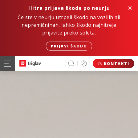
Hitra prijava škode po neurju
Če ste v neurju utrpeli škodo na vozilih ali
nepremičninah, lahko škodo najhitreje
prijavite preko spleta.
PRIJAVI ŠKODO
KONTAKTI