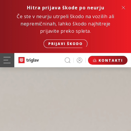
Hitra prijava škode po neurju
Če ste v neurju utrpeli škodo na vozilih ali
nepremičninah, lahko škodo najhitreje
prijavite preko spleta.
PRIJAVI ŠKODO
KONTAKTI