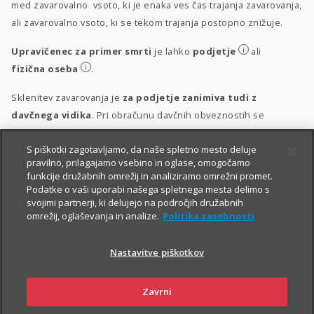
med zavarovalno vsoto, ki je enaka ves čas trajanja zavarovanja,
ali zavarovalno vsoto, ki se tekom trajanja postopno znižuje.
i
Upravičenec za primer smrti
je lahko
podjetje
ali
i
fizična oseba
.
Sklenitev zavarovanja je
za podjetje zanimiva tudi z
davčnega vidika
. Pri obračunu davčnih obveznostih se
upošteva vsakokrat veljavna zakonodaja.
S piškotki zagotavljamo, da naše spletno mesto deluje
i
Obravnava vplačil
pravilno, prilagajamo vsebino in oglase, omogočamo
funkcije družabnih omrežij in analiziramo omrežni promet.
i
Obravnava izplačil
Podatke o vaši uporabi našega spletnega mesta delimo s
svojimi partnerji, ki delujejo na področjih družabnih
omrežij, oglaševanja in analize.
Politika zasebnosti
Nastavitve piškotkov
Zavrni
PIŠITE NAM
01 2864 000