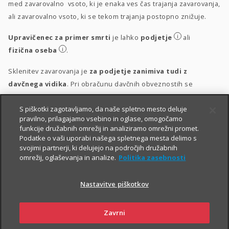
med zavarovalno vsoto, ki je enaka ves čas trajanja zavarovanja,
ali zavarovalno vsoto, ki se tekom trajanja postopno znižuje.
i
Upravičenec za primer smrti
je lahko
podjetje
ali
i
fizična oseba
.
Sklenitev zavarovanja je
za podjetje zanimiva tudi z
davčnega vidika
. Pri obračunu davčnih obveznostih se
upošteva vsakokrat veljavna zakonodaja.
S piškotki zagotavljamo, da naše spletno mesto deluje
i
Obravnava vplačil
pravilno, prilagajamo vsebino in oglase, omogočamo
funkcije družabnih omrežij in analiziramo omrežni promet.
i
Obravnava izplačil
Podatke o vaši uporabi našega spletnega mesta delimo s
svojimi partnerji, ki delujejo na področjih družabnih
omrežij, oglaševanja in analize.
Politika zasebnosti
Nastavitve piškotkov
Zavrni
PIŠITE NAM
01 2864 000