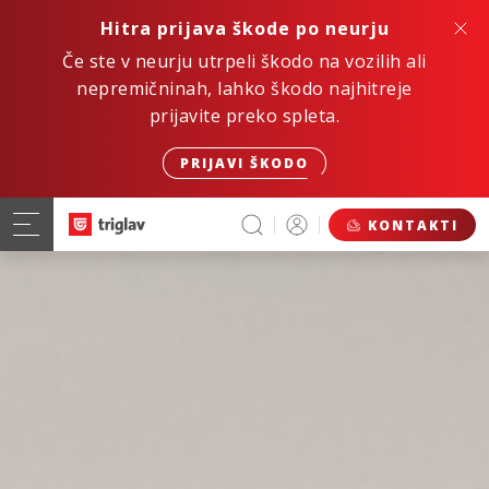
Hitra prijava škode po neurju
Če ste v neurju utrpeli škodo na vozilih ali
nepremičninah, lahko škodo najhitreje
prijavite preko spleta.
PRIJAVI ŠKODO
KONTAKTI