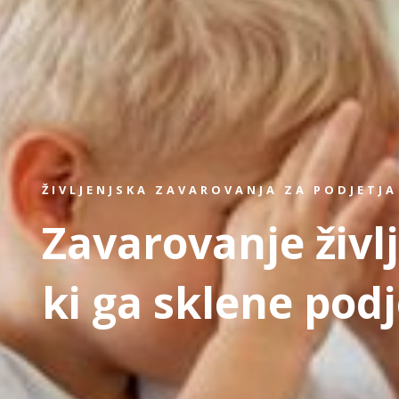
ŽIVLJENJSKA ZAVAROVANJA ZA PODJETJA
Zavarovanje živl
ki ga sklene podj