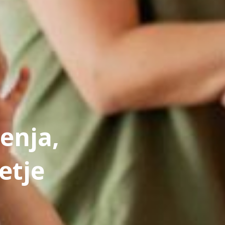
jenja,
etje