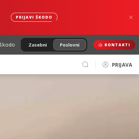
PRIJAVI ŠKODO
 škodo
Zasebni
Poslovni
KONTAKTI
PRIJAVA