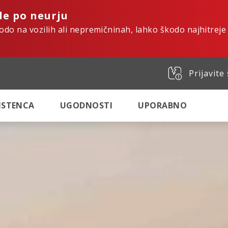
de po neurju
kodo na vozilih ali nepremičninah, lahko škodo najhitreje
Prijavite
SISTENCA
UGODNOSTI
UPORABNO