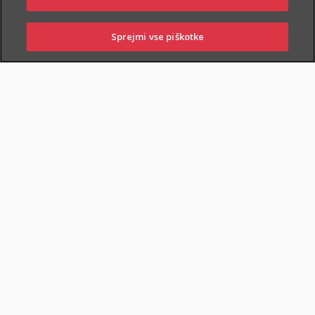
PIŠITE NAM
01 2864 000
Sprejmi vse piškotke
PRIJAVITE ŠKODO
PIŠITE NAM
01 2864 000
POSLOVALNICE
O zavarovanju
KDO SE LAHKO ZAVARUJE
Zavarovati je mogoče:
zdrave osebe
,
od izpolnjenega
14. do 74. leta starosti
,