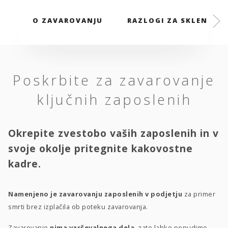
O ZAVAROVANJU
RAZLOGI ZA SKLENITEV
Poskrbite za zavarovanje
ključnih zaposlenih
Okrepite zvestobo vaših zaposlenih in v
svoje okolje pritegnite kakovostne
kadre.
Namenjeno je zavarovanju zaposlenih v podjetju
za primer
smrti brez izplačila ob poteku zavarovanja.
Zavarovanje
nima varčevalnega dela
, zato lahko ponudimo