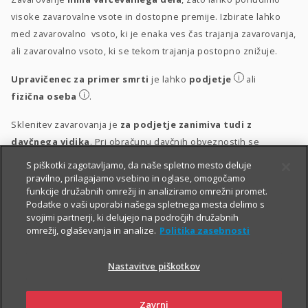
visoke zavarovalne vsote in dostopne premije. Izbirate lahko
med zavarovalno vsoto, ki je enaka ves čas trajanja zavarovanja,
ali zavarovalno vsoto, ki se tekom trajanja postopno znižuje.
i
Upravičenec za primer smrti
je lahko
podjetje
ali
i
fizična oseba
.
Sklenitev zavarovanja je
za podjetje zanimiva tudi z
davčnega vidika
. Pri obračunu davčnih obveznostih se
upošteva vsakokrat veljavna zakonodaja.
S piškotki zagotavljamo, da naše spletno mesto deluje
pravilno, prilagajamo vsebino in oglase, omogočamo
i
Obravnava vplačil
funkcije družabnih omrežij in analiziramo omrežni promet.
Podatke o vaši uporabi našega spletnega mesta delimo s
i
Obravnava izplačil
svojimi partnerji, ki delujejo na področjih družabnih
omrežij, oglaševanja in analize.
Politika zasebnosti
Nastavitve piškotkov
Zavrni