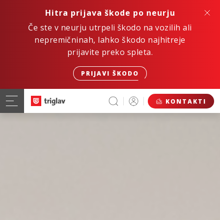
Hitra prijava škode po neurju
Če ste v neurju utrpeli škodo na vozilih ali
nepremičninah, lahko škodo najhitreje
prijavite preko spleta.
PRIJAVI ŠKODO
KONTAKTI