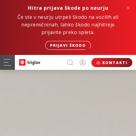
Hitra prijava škode po neurju
Če ste v neurju utrpeli škodo na vozilih ali
nepremičninah, lahko škodo najhitreje
prijavite preko spleta.
PRIJAVI ŠKODO
KONTAKTI