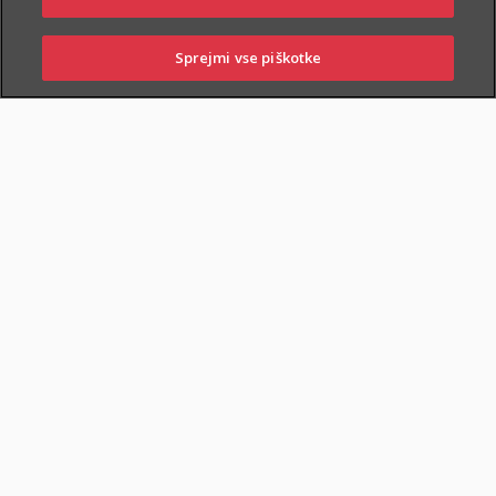
PIŠITE NAM
01 2864 000
Sprejmi vse piškotke
PRIJAVITE ŠKODO
PIŠITE NAM
01 2864 000
POSLOVALNICE
O zavarovanju
KDO SE LAHKO ZAVARUJE
Zavarovati je mogoče:
zdrave osebe
,
od izpolnjenega
14. do 74. leta starosti
,