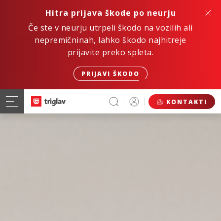
Hitra prijava škode po neurju
Če ste v neurju utrpeli škodo na vozilih ali
nepremičninah, lahko škodo najhitreje
prijavite preko spleta.
PRIJAVI ŠKODO
KONTAKTI