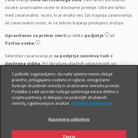
visoke zavarovalne vsote in dostopne premije. Izbirate lahko
med zavarovalno vsoto, ki je enaka ves čas trajanja zavarovanja,
ali zavarovalno vsoto, ki se tekom trajanja postopno znižuje.
i
Upravičenec za primer smrti
je lahko
podjetje
ali
i
fizična oseba
.
Sklenitev zavarovanja je
za podjetje zanimiva tudi z
davčnega vidika
. Pri obračunu davčnih obveznostih se
upošteva vsakokrat veljavna zakonodaja.
S piškotki zagotavljamo, da naše spletno mesto deluje
pravilno, prilagajamo vsebino in oglase, omogočamo
i
Obravnava vplačil
funkcije družabnih omrežij in analiziramo omrežni promet.
Podatke o vaši uporabi našega spletnega mesta delimo s
i
Obravnava izplačil
svojimi partnerji, ki delujejo na področjih družabnih
omrežij, oglaševanja in analize.
Politika zasebnosti
Nastavitve piškotkov
Zavrni