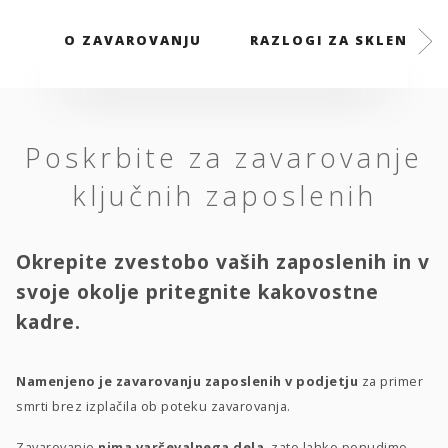
O ZAVAROVANJU
RAZLOGI ZA SKLENITEV
Poskrbite za zavarovanje
ključnih zaposlenih
Okrepite zvestobo vaših zaposlenih in v
svoje okolje pritegnite kakovostne
kadre.
Namenjeno je zavarovanju zaposlenih v podjetju
za primer
smrti brez izplačila ob poteku zavarovanja.
Zavarovanje
nima varčevalnega dela
, zato lahko ponudimo