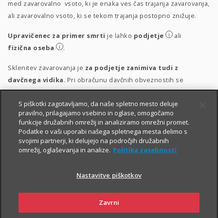
med zavarovalno vsoto, ki je enaka ves čas trajanja zavarovanja,
ali zavarovalno vsoto, ki se tekom trajanja postopno znižuje.
i
Upravičenec za primer smrti
je lahko
podjetje
ali
i
fizična oseba
.
Sklenitev zavarovanja je
za podjetje zanimiva tudi z
davčnega vidika
. Pri obračunu davčnih obveznostih se
upošteva vsakokrat veljavna zakonodaja.
S piškotki zagotavljamo, da naše spletno mesto deluje
i
Obravnava vplačil
pravilno, prilagajamo vsebino in oglase, omogočamo
funkcije družabnih omrežij in analiziramo omrežni promet.
i
Obravnava izplačil
Podatke o vaši uporabi našega spletnega mesta delimo s
svojimi partnerji, ki delujejo na področjih družabnih
omrežij, oglaševanja in analize.
Politika zasebnosti
Nastavitve piškotkov
Zavrni
PIŠITE NAM
01 2864 000