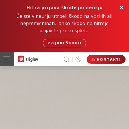
Hitra prijava škode po neurju
Če ste v neurju utrpeli škodo na vozilih ali
nepremičninah, lahko škodo najhitreje
prijavite preko spleta.
PRIJAVI ŠKODO
KONTAKTI