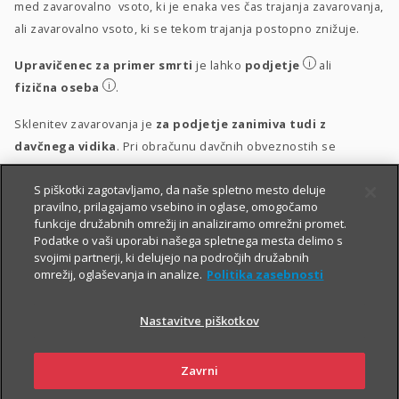
med zavarovalno vsoto, ki je enaka ves čas trajanja zavarovanja,
ali zavarovalno vsoto, ki se tekom trajanja postopno znižuje.
i
Upravičenec za primer smrti
je lahko
podjetje
ali
i
fizična oseba
.
Sklenitev zavarovanja je
za podjetje zanimiva tudi z
davčnega vidika
. Pri obračunu davčnih obveznostih se
upošteva vsakokrat veljavna zakonodaja.
S piškotki zagotavljamo, da naše spletno mesto deluje
i
Obravnava vplačil
pravilno, prilagajamo vsebino in oglase, omogočamo
funkcije družabnih omrežij in analiziramo omrežni promet.
i
Obravnava izplačil
Podatke o vaši uporabi našega spletnega mesta delimo s
svojimi partnerji, ki delujejo na področjih družabnih
omrežij, oglaševanja in analize.
Politika zasebnosti
Nastavitve piškotkov
Zavrni
PIŠITE NAM
01 2864 000