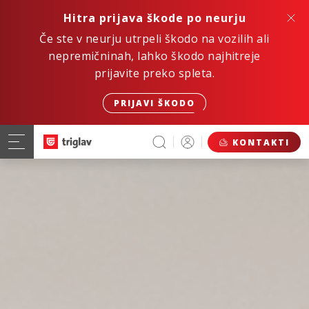
Hitra prijava škode po neurju
Če ste v neurju utrpeli škodo na vozilih ali
nepremičninah, lahko škodo najhitreje
prijavite preko spleta.
PRIJAVI ŠKODO
KONTAKTI