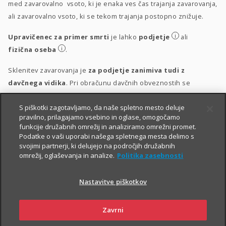
med zavarovalno vsoto, ki je enaka ves čas trajanja zavarovanja,
ali zavarovalno vsoto, ki se tekom trajanja postopno znižuje.
i
Upravičenec za primer smrti
je lahko
podjetje
ali
i
fizična oseba
.
Sklenitev zavarovanja je
za podjetje zanimiva tudi z
davčnega vidika
. Pri obračunu davčnih obveznostih se
upošteva vsakokrat veljavna zakonodaja.
S piškotki zagotavljamo, da naše spletno mesto deluje
i
Obravnava vplačil
pravilno, prilagajamo vsebino in oglase, omogočamo
funkcije družabnih omrežij in analiziramo omrežni promet.
i
Obravnava izplačil
Podatke o vaši uporabi našega spletnega mesta delimo s
svojimi partnerji, ki delujejo na področjih družabnih
omrežij, oglaševanja in analize.
Politika zasebnosti
Nastavitve piškotkov
Zavrni
PIŠITE NAM
01 2864 000