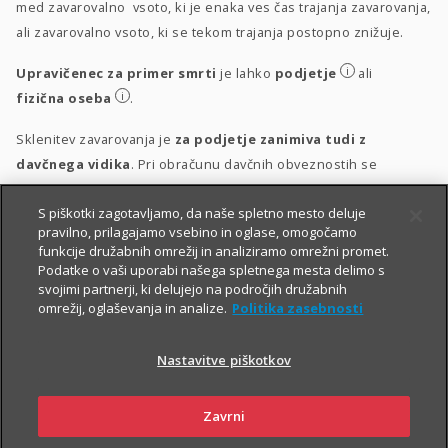
med zavarovalno vsoto, ki je enaka ves čas trajanja zavarovanja,
ali zavarovalno vsoto, ki se tekom trajanja postopno znižuje.
i
Upravičenec za primer smrti
je lahko
podjetje
ali
i
fizična oseba
.
Sklenitev zavarovanja je
za podjetje zanimiva tudi z
davčnega vidika
. Pri obračunu davčnih obveznostih se
upošteva vsakokrat veljavna zakonodaja.
S piškotki zagotavljamo, da naše spletno mesto deluje
i
Obravnava vplačil
pravilno, prilagajamo vsebino in oglase, omogočamo
funkcije družabnih omrežij in analiziramo omrežni promet.
i
Obravnava izplačil
Podatke o vaši uporabi našega spletnega mesta delimo s
svojimi partnerji, ki delujejo na področjih družabnih
omrežij, oglaševanja in analize.
Politika zasebnosti
Nastavitve piškotkov
Zavrni
PIŠITE NAM
01 2864 000