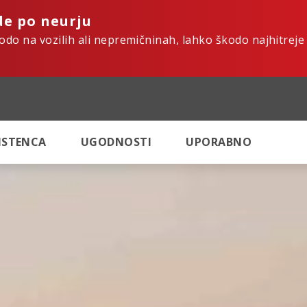
de po neurju
kodo na vozilih ali nepremičninah, lahko škodo najhitreje
SISTENCA
UGODNOSTI
UPORABNO