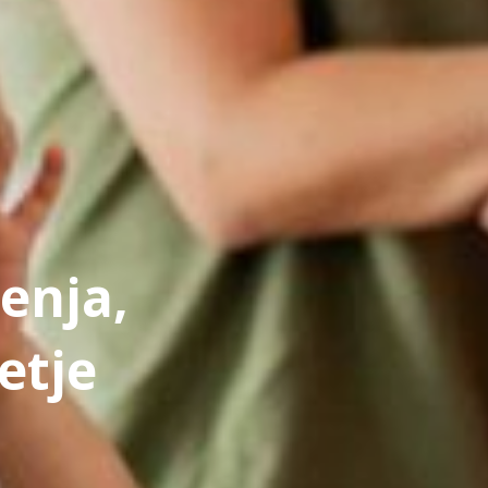
jenja,
etje