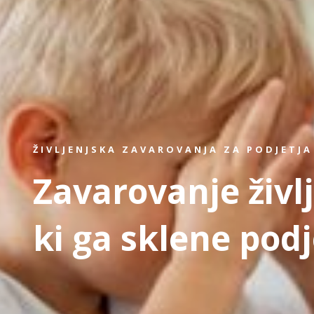
ŽIVLJENJSKA ZAVAROVANJA ZA PODJETJA
Zavarovanje živl
ki ga sklene podj