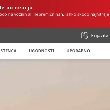
de po neurju
kodo na vozilih ali nepremičninah, lahko škodo najhitreje
Prijavite
SISTENCA
UGODNOSTI
UPORABNO