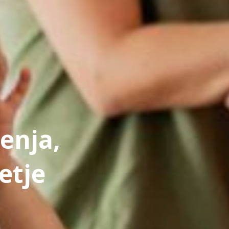
jenja,
etje