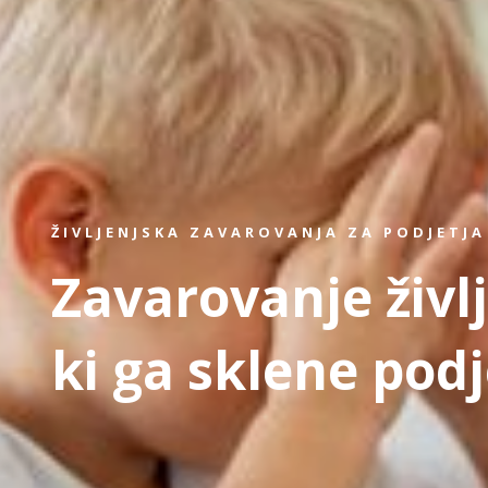
ŽIVLJENJSKA ZAVAROVANJA ZA PODJETJA
Zavarovanje živl
ki ga sklene podj