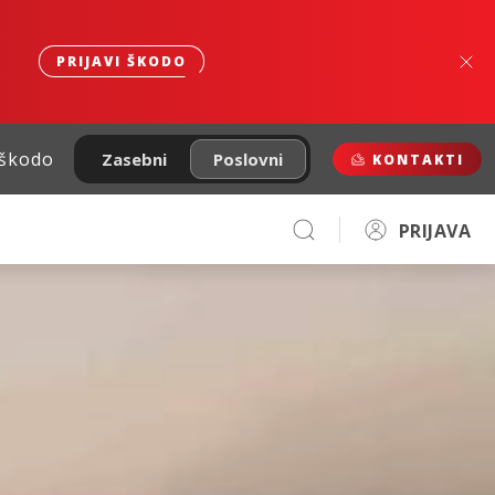
PRIJAVI ŠKODO
 škodo
Zasebni
Poslovni
KONTAKTI
PRIJAVA