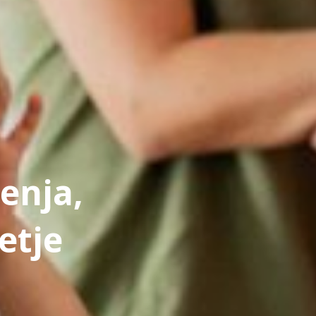
jenja,
etje