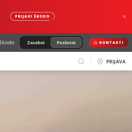
PRIJAVI ŠKODO
 škodo
Zasebni
Poslovni
KONTAKTI
PRIJAVA