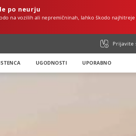
de po neurju
kodo na vozilih ali nepremičninah, lahko škodo najhitreje
Prijavite
SISTENCA
UGODNOSTI
UPORABNO