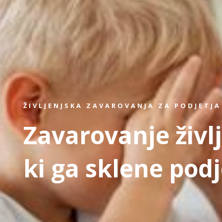
ŽIVLJENJSKA ZAVAROVANJA ZA PODJETJA
Zavarovanje živl
ki ga sklene podj