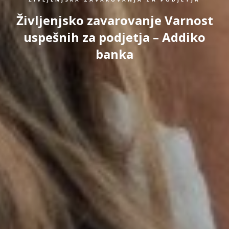
Življenjsko zavarovanje Varnost
uspešnih za podjetja – Addiko
banka