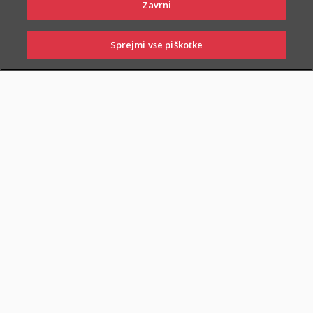
Zavrni
Sprejmi vse piškotke
PRIJAVITE ŠKODO
PIŠITE NAM
01 2864 000
POSLOVALNICE
ZAVAROVANA KRITJA
O ZAVAROVANJU