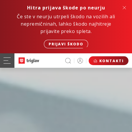
Hitra prijava škode po neurju
Če ste v neurju utrpeli škodo na vozilih ali
nepremičninah, lahko škodo najhitreje
prijavite preko spleta.
PRIJAVI ŠKODO
KONTAKTI