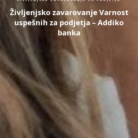
Življenjsko zavarovanje Varnost
uspešnih za podjetja – Addiko
banka