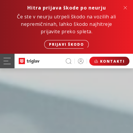
Hitra prijava škode po neurju
Če ste v neurju utrpeli škodo na vozilih ali
nepremičninah, lahko škodo najhitreje
prijavite preko spleta.
PRIJAVI ŠKODO
KONTAKTI