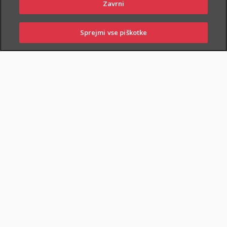
Zavrni
Sprejmi vse piškotke
PRIJAVITE ŠKODO
PIŠITE NAM
01 2864 000
POSLOVALNICE
ZAVAROVANA KRITJA
O ZAVAROVANJU