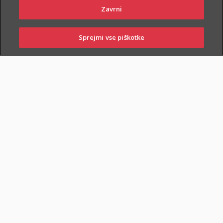
Zavrni
Sprejmi vse piškotke
PRIJAVITE ŠKODO
PIŠITE NAM
01 2864 000
POSLOVALNICE
ZAVAROVANA KRITJA
O ZAVAROVANJU