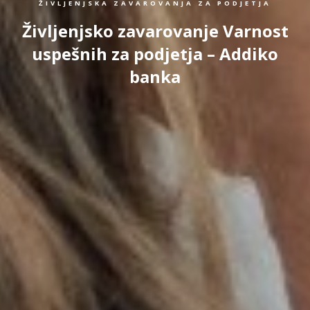
ŽIVLJENJSKA ZAVAROVANJA ZA PODJETJA
Življenjsko zavarovanje Varnost
uspešnih za podjetja – Addiko
banka