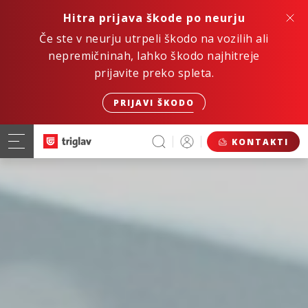
Hitra prijava škode po neurju
Če ste v neurju utrpeli škodo na vozilih ali
nepremičninah, lahko škodo najhitreje
prijavite preko spleta.
PRIJAVI ŠKODO
KONTAKTI