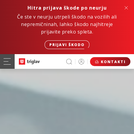
Hitra prijava škode po neurju
Če ste v neurju utrpeli škodo na vozilih ali
nepremičninah, lahko škodo najhitreje
prijavite preko spleta.
PRIJAVI ŠKODO
KONTAKTI