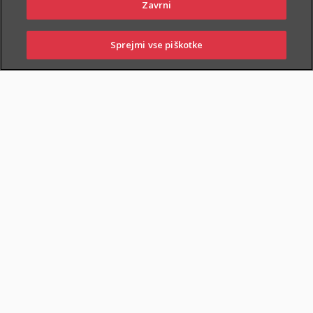
Zavrni
Sprejmi vse piškotke
PRIJAVITE ŠKODO
PIŠITE NAM
01 2864 000
POSLOVALNICE
ZAVAROVANA KRITJA
O ZAVAROVANJU