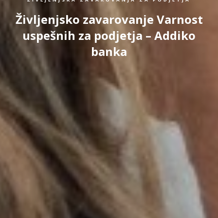
Življenjsko zavarovanje Varnost
uspešnih za podjetja – Addiko
banka