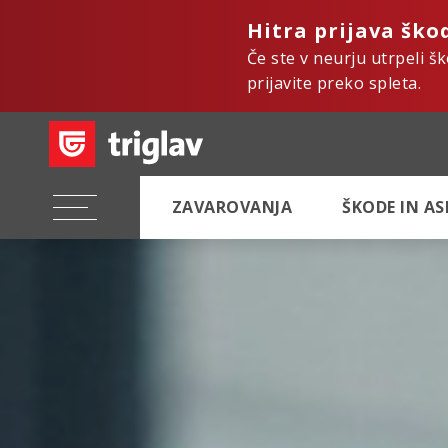
Hitra prijava ško
Če ste v neurju utrpeli š
prijavite preko spleta.
ZAVAROVANJA
ŠKODE IN A