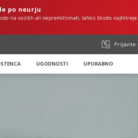
de po neurju
kodo na vozilih ali nepremičninah, lahko škodo najhitreje
Prijavite
SISTENCA
UGODNOSTI
UPORABNO