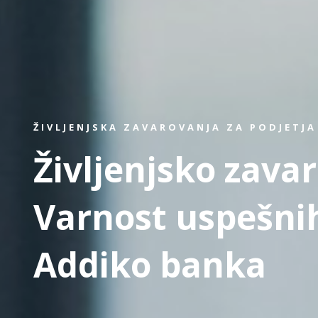
ŽIVLJENJSKA ZAVAROVANJA ZA PODJETJA
Življenjsko zava
Varnost uspešnih
Addiko banka