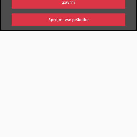
Zavrni
Sprejmi vse piškotke
PRIJAVITE ŠKODO
PIŠITE NAM
01 2864 000
POSLOVALNICE
ZAVAROVANA KRITJA
O ZAVAROVANJU