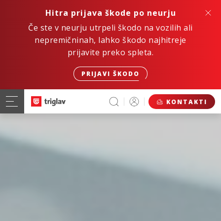
Hitra prijava škode po neurju
Če ste v neurju utrpeli škodo na vozilih ali
nepremičninah, lahko škodo najhitreje
prijavite preko spleta.
PRIJAVI ŠKODO
KONTAKTI