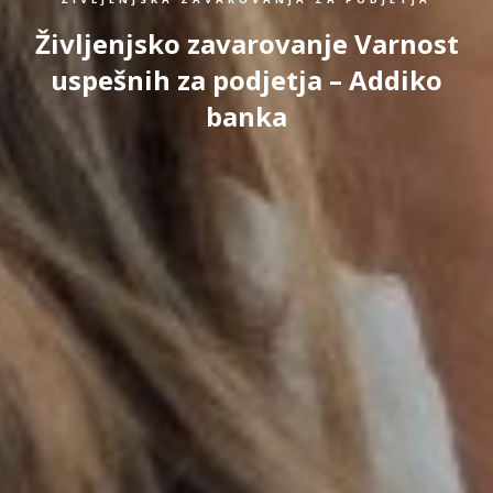
Življenjsko zavarovanje Varnost
uspešnih za podjetja – Addiko
banka