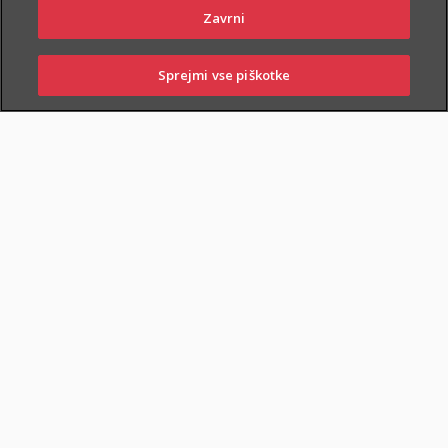
Zavrni
Sprejmi vse piškotke
PRIJAVITE ŠKODO
PIŠITE NAM
01 2864 000
POSLOVALNICE
ZAVAROVANA KRITJA
O ZAVAROVANJU