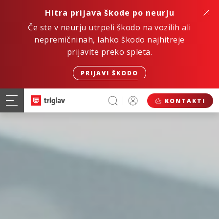
Hitra prijava škode po neurju
Če ste v neurju utrpeli škodo na vozilih ali
nepremičninah, lahko škodo najhitreje
prijavite preko spleta.
PRIJAVI ŠKODO
KONTAKTI