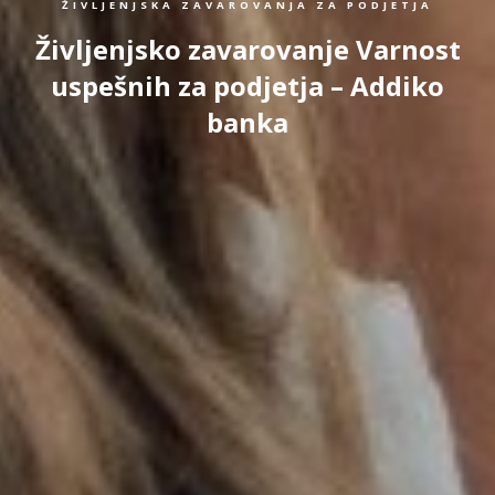
ŽIVLJENJSKA ZAVAROVANJA ZA PODJETJA
Življenjsko zavarovanje Varnost
uspešnih za podjetja – Addiko
banka