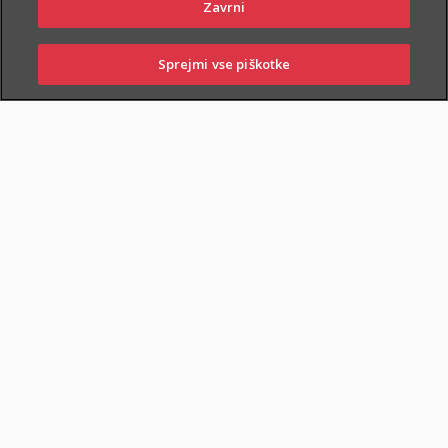
Zavrni
Sprejmi vse piškotke
PRIJAVITE ŠKODO
PIŠITE NAM
01 2864 000
POSLOVALNICE
ZAVAROVANA KRITJA
O ZAVAROVANJU