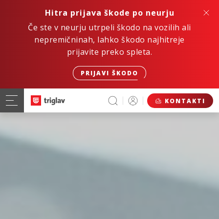
Hitra prijava škode po neurju
Če ste v neurju utrpeli škodo na vozilih ali
nepremičninah, lahko škodo najhitreje
prijavite preko spleta.
PRIJAVI ŠKODO
KONTAKTI