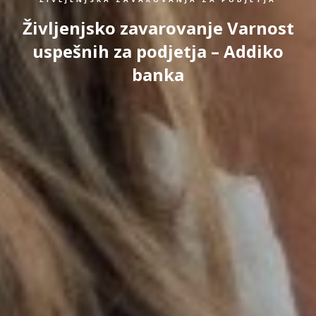
Življenjsko zavarovanje Varnost
uspešnih za podjetja – Addiko
banka