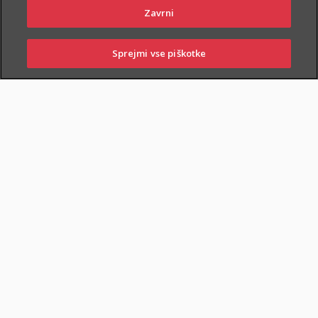
Zavrni
Sprejmi vse piškotke
PRIJAVITE ŠKODO
PIŠITE NAM
01 2864 000
POSLOVALNICE
ZAVAROVANA KRITJA
O ZAVAROVANJU