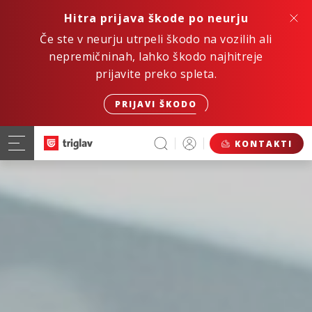
Hitra prijava škode po neurju
Če ste v neurju utrpeli škodo na vozilih ali
nepremičninah, lahko škodo najhitreje
prijavite preko spleta.
PRIJAVI ŠKODO
KONTAKTI