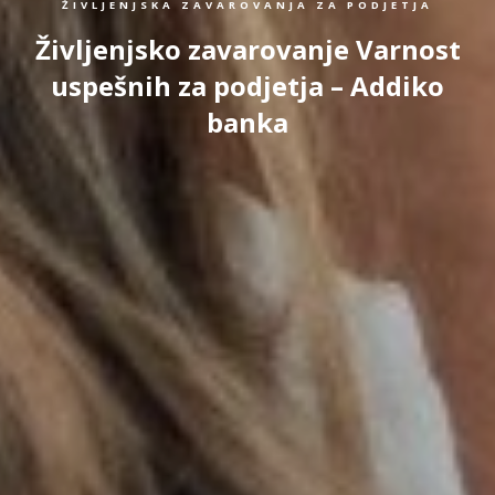
ŽIVLJENJSKA ZAVAROVANJA ZA PODJETJA
Življenjsko zavarovanje Varnost
uspešnih za podjetja – Addiko
banka