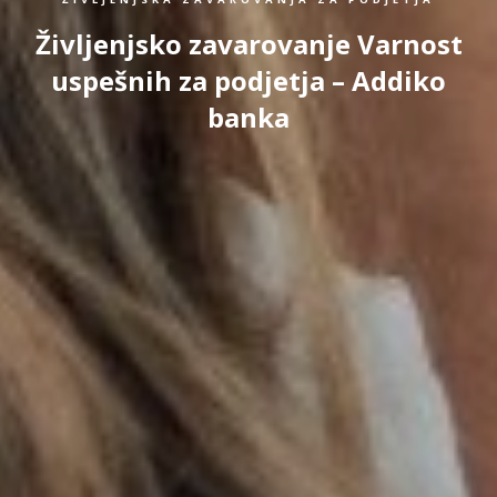
Življenjsko zavarovanje Varnost
uspešnih za podjetja – Addiko
banka