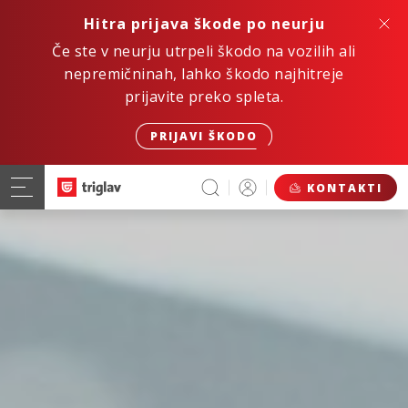
Hitra prijava škode po neurju
Če ste v neurju utrpeli škodo na vozilih ali
nepremičninah, lahko škodo najhitreje
prijavite preko spleta.
PRIJAVI ŠKODO
KONTAKTI