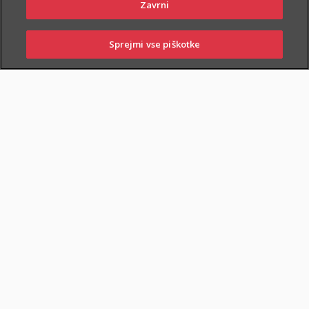
Zavrni
Sprejmi vse piškotke
PRIJAVITE ŠKODO
PIŠITE NAM
01 2864 000
POSLOVALNICE
ZAVAROVANA KRITJA
O ZAVAROVANJU