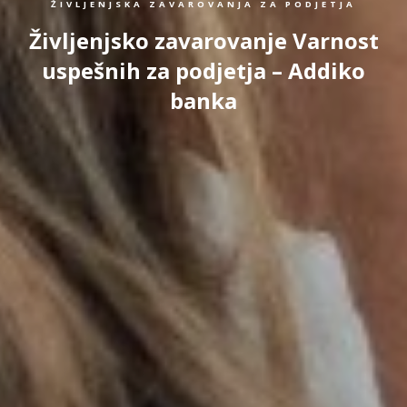
ŽIVLJENJSKA ZAVAROVANJA ZA PODJETJA
Življenjsko zavarovanje Varnost
uspešnih za podjetja – Addiko
banka