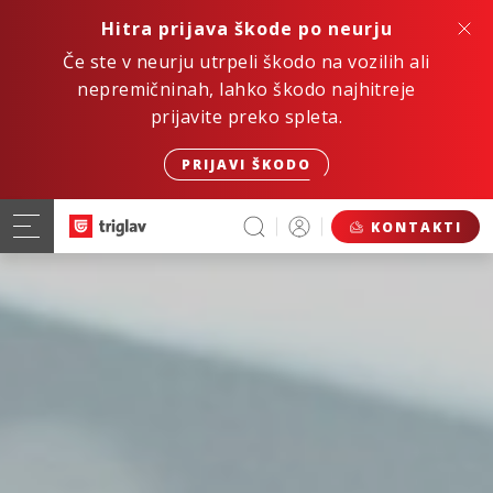
Hitra prijava škode po neurju
Če ste v neurju utrpeli škodo na vozilih ali
nepremičninah, lahko škodo najhitreje
prijavite preko spleta.
PRIJAVI ŠKODO
KONTAKTI