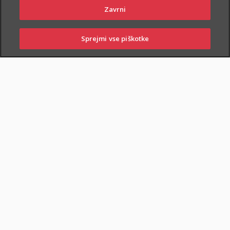
Zavrni
Sprejmi vse piškotke
PRIJAVITE ŠKODO
PIŠITE NAM
01 2864 000
POSLOVALNICE
ZAVAROVANA KRITJA
O ZAVAROVANJU