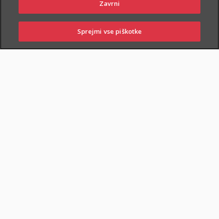
Zavrni
Sprejmi vse piškotke
PRIJAVITE ŠKODO
PIŠITE NAM
01 2864 000
POSLOVALNICE
ZAVAROVANA KRITJA
O ZAVAROVANJU