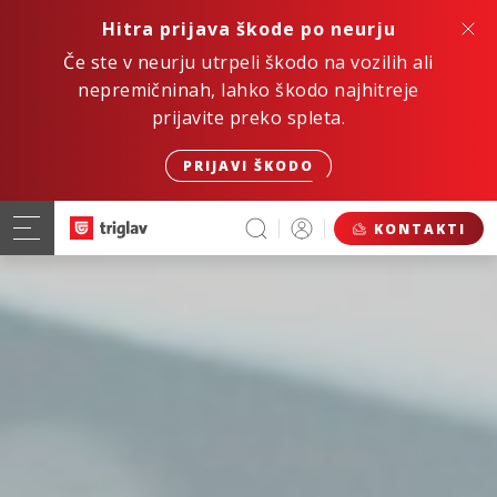
Hitra prijava škode po neurju
Če ste v neurju utrpeli škodo na vozilih ali
nepremičninah, lahko škodo najhitreje
prijavite preko spleta.
PRIJAVI ŠKODO
KONTAKTI