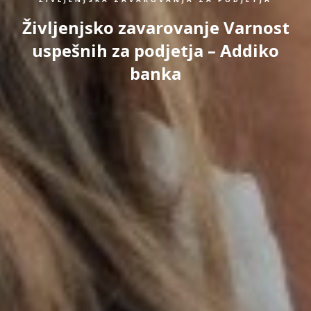
Življenjsko zavarovanje Varnost
uspešnih za podjetja – Addiko
banka