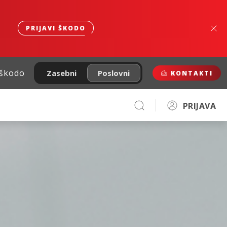
PRIJAVI ŠKODO
 škodo
Zasebni
Poslovni
KONTAKTI
PRIJAVA