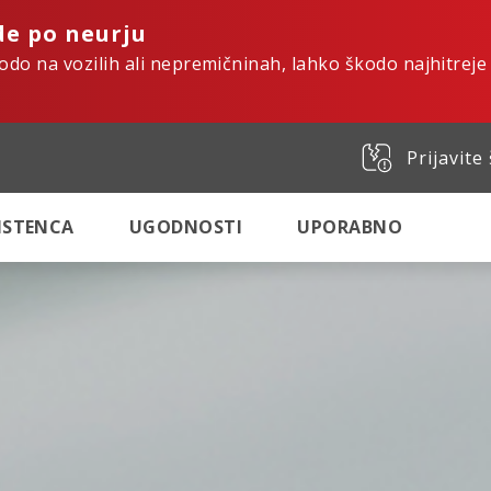
de po neurju
kodo na vozilih ali nepremičninah, lahko škodo najhitreje
Prijavite
SISTENCA
UGODNOSTI
UPORABNO