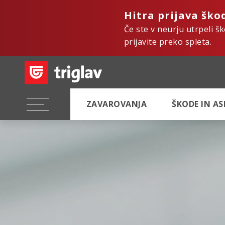
Hitra prijava ško
Če ste v neurju utrpeli š
prijavite preko spleta.
ZAVAROVANJA
ŠKODE IN A